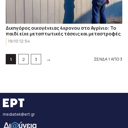
Δικηγόρος οικογένειας 4χρονου στο Αγρίνιο: Το
παιδί είχε μεταπτωτικές τάσεις και μεταστροφές
19/10 12:54
→
ΣΕΛΙΔΑ 1 ΑΠΟ 3
Σελίδα
Σελίδα
Σελίδα
1
2
3
mediatek@ert.gr