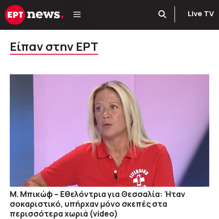
Μετάβαση
Live TV
σε
περιεχόμενο
Είπαν στην ΕΡΤ
Μ. Μπικώφ – Εθελόντρια για Θεσσαλία: Ήταν
σοκαριστικό, υπήρχαν μόνο σκεπές στα
περισσότερα χωριά (video)