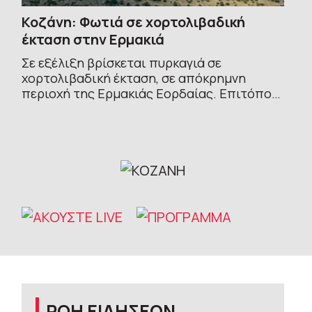
Κοζάνη: Φωτιά σε χορτολιβαδική
έκταση στην Ερμακιά
Σε εξέλιξη βρίσκεται πυρκαγιά σε
χορτολιβαδική έκταση, σε απόκρημνη
περιοχή της Ερμακιάς Εορδαίας. Επιτόπου
έχουν καταφτάσει επίγειες πυροσβεστικές
δυνάμεις και μηχανήματα του Δήμου, ενώ σε
λίγο θα επιχειρήσουν και
ΡΟΗ ΕΙΔΗΣΕΩΝ