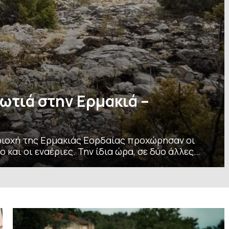
ωτιά στην Ερμακιά –
ριοχή της Ερμακιάς Eoρδαίας προχώρησαν οι
ην ίδια ώρα, σε δύο άλλες
ύο άλλες φωτιές, που ξέσπασαν η μία μετά την
ν πόλη της Κοζάνης, προς την περιοχή