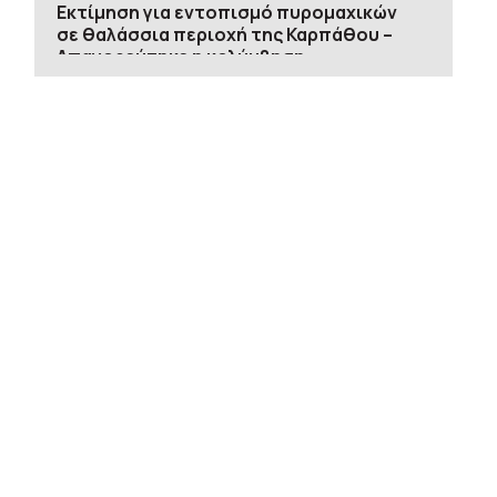
Εκτίμηση για εντοπισμό πυρομαχικών
σε θαλάσσια περιοχή της Καρπάθου –
Απαγορεύτηκε η κολύμβηση
09/08 11:33
Χαλκιδική: Οριοθετήθηκε πυρκαγιά σε
χαμηλή βλάστηση στην περιοχή
Πυργαδίκια
09/08 11:16
Ρωσικά πλήγματα σε δύο διυλιστήρια –
Τρεις νεκροί στο Μπέλγκοροντ από
ουκρανικό drone
09/08 11:08
Οι Χούθι έπληξαν σαουδαραβικό
διυλιστήριο στην ακτή της Ερυθράς
Θάλασσας
09/08 10:51
Πινακίδες κυκλοφορίας με λίγα κλικ: Τι
αλλάζει σε παραγγελία, πληρωμή και