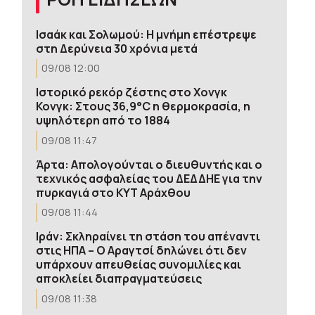
Ισαάκ και Σολωμού: Η μνήμη επέστρεψε
στη Δερύνεια 30 χρόνια μετά
09/08 12:00
Ιστορικό ρεκόρ ζέστης στο Χονγκ
Κονγκ: Στους 36,9°C η θερμοκρασία, η
υψηλότερη από το 1884
09/08 11:47
Άρτα: Απολογούνται ο διευθυντής και ο
τεχνικός ασφαλείας του ΔΕΔΔΗΕ για την
πυρκαγιά στο ΚΥΤ Αράχθου
09/08 11:44
Ιράν: Σκληραίνει τη στάση του απέναντι
στις ΗΠΑ – Ο Αραγτσί δηλώνει ότι δεν
υπάρχουν απευθείας συνομιλίες και
αποκλείει διαπραγματεύσεις
09/08 11:38