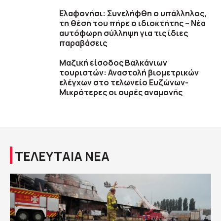
Ελαφονήσι: Συνελήφθη ο υπάλληλος,
τη θέση του πήρε ο ιδιοκτήτης – Νέα
αυτόφωρη σύλληψη για τις ίδιες
παραβάσεις
Μαζική είσοδος Βαλκάνιων
τουριστών: Αναστολή βιομετρικών
ελέγχων στο τελωνείο Ευζώνων-
Μικρότερες οι ουρές αναμονής
ΤΕΛΕΥΤΑΙΑ ΝΕΑ