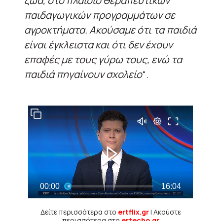
ζώα, στο πλαίσιο θεραπευτικών
παιδαγωγικών προγραμμάτων σε
αγροκτήματα. Ακούσαμε ότι τα παιδιά
είναι έγκλειστα και ότι δεν έχουν
επαφές με τους γύρω τους, ενώ τα
παιδιά πηγαίνουν σχολείο
“.
Δείτε περισσότερα στο
ertflix.gr
| Ακούστε
περισσότερα στο
ertecho.gr