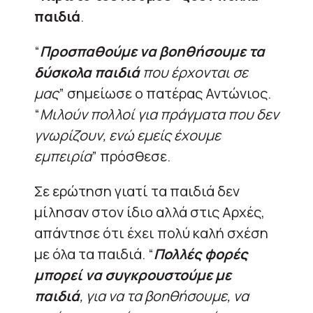
παιδιά
.
“
Προσπαθούμε να βοηθήσουμε τα
δύσκολα παιδιά
που έρχονται σε
μας
” σημείωσε ο πατέρας Αντώνιος.
“
Μιλούν πολλοί για πράγματα που δεν
γνωρίζουν, ενώ εμείς έχουμε
εμπειρία
” πρόσθεσε.
Σε ερώτηση γιατί τα παιδιά δεν
μίλησαν στον ίδιο αλλά στις Αρχές,
απάντησε ότι έχει πολύ καλή σχέση
με όλα τα παιδιά. “
Πολλές φορές
μπορεί να συγκρουστούμε με
παιδιά
, για να τα βοηθήσουμε, να