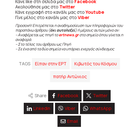
Κάνε like στη σελίδα μας στο
Facebook
Ακολούθησε μας στο
Twitter
Κάνε εγγραφή στο κανάλι μας στο
Youtube
Γίνε μέλος στο κανάλι μας στο
Viber
Προσοχή! Επιτρέπεται η αναδημοσίευση των πληροφοριών του
παραπάνω άρθρου (
όχι αυτολεξεί
) ή μέρους αυτών μόνο αν:
– Αναφέρεται ως πηγή το
ertnews.gr
στο σημείο όπου γίνεται η
αναφορά.
– Στο τέλος του άρθρου ως Πηγή
– Σε ένα από τα δύο σημεία να υπάρχει ενεργός σύνδεσμος
TAGS
Είπαν στην ΕΡΤ
Κιβωτός του Κόσμου
πατήρ Αντώνιος
Share
Facebook
Twitter
Linkedin
Viber
WhatsApp
Email