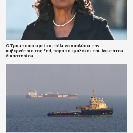
Ο Τραμπ επιχειρεί και πάλι να απολύσει την
κυβερνήτρια της Fed, παρά το «μπλόκο» του Ανώτατου
Δικαστηρίου