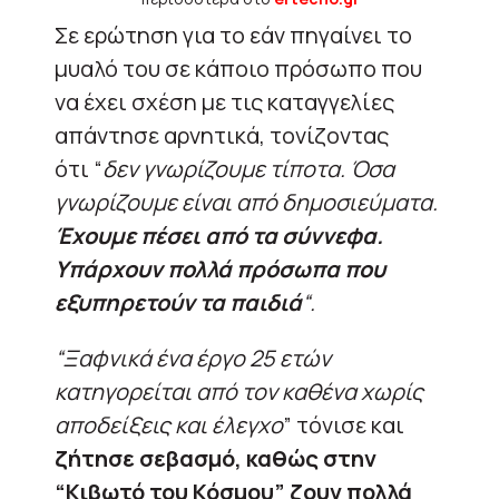
Σε ερώτηση για το εάν πηγαίνει το
μυαλό του σε κάποιο πρόσωπο που
να έχει σχέση με τις καταγγελίες
απάντησε αρνητικά, τονίζοντας
ότι “
δεν γνωρίζουμε τίποτα. Όσα
γνωρίζουμε είναι από δημοσιεύματα.
Έχουμε πέσει από τα σύννεφα.
Υπάρχουν πολλά πρόσωπα που
εξυπηρετούν τα παιδιά
“.
“Ξαφνικά ένα έργο 25 ετών
κατηγορείται από τον καθένα χωρίς
αποδείξεις και έλεγχο
” τόνισε και
ζήτησε σεβασμό, καθώς στην
“Κιβωτό του Κόσμου” ζουν πολλά