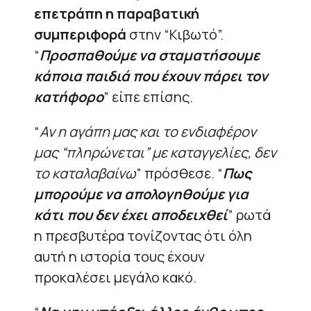
επετράπη η παραβατική
συμπεριφορά
στην “Κιβωτό”.
“
Προσπαθούμε να σταματήσουμε
κάποια παιδιά που έχουν πάρει τον
κατήφορο
” είπε επίσης.
“
Αν η αγάπη μας και το ενδιαφέρον
μας “πληρώνεται” με καταγγελίες, δεν
το καταλαβαίνω
” πρόσθεσε. “
Πως
μπορούμε να απολογηθούμε για
κάτι που δεν έχει αποδειχθεί
” ρωτά
η πρεσβυτέρα τονίζοντας ότι όλη
αυτή η ιστορία τους έχουν
προκαλέσει μεγάλο κακό.