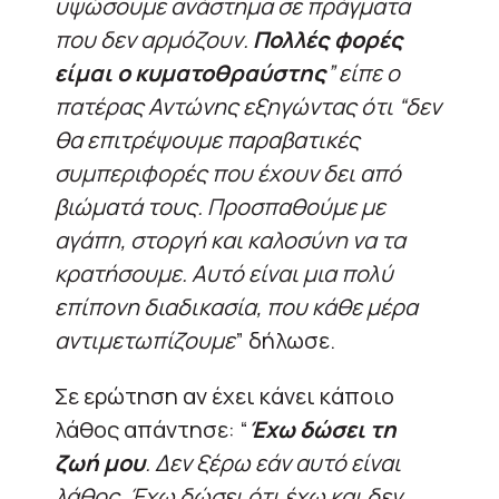
υψώσουμε ανάστημα σε πράγματα
που δεν αρμόζουν.
Πολλές φορές
είμαι ο κυματοθραύστης
” είπε ο
πατέρας Αντώνης εξηγώντας ότι “δεν
θα επιτρέψουμε παραβατικές
συμπεριφορές που έχουν δει από
βιώματά τους. Προσπαθούμε με
αγάπη, στοργή και καλοσύνη να τα
κρατήσουμε. Αυτό είναι μια πολύ
επίπονη διαδικασία, που κάθε μέρα
αντιμετωπίζουμε
” δήλωσε.
Σε ερώτηση αν έχει κάνει κάποιο
λάθος απάντησε: “
Έχω δώσει τη
ζωή μου
. Δεν ξέρω εάν αυτό είναι
λάθος. Έχω δώσει ότι έχω και δεν