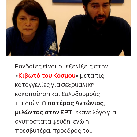
Ραγδαίες είναι οι εξελίξεις στην
«
Κιβωτό του Κόσμου
» μετά τις
καταγγελίες για σεξουαλική
κακοποίηση και ξυλοδαρμούς
παιδιών. Ο
πατέρας Αντώνιος
,
μιλώντας στην ΕΡΤ
, έκανε λόγο για
ανυπόστατα ψεύδη, ενώ η
πρεσβυτέρα, πρόεδρος του