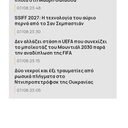
07/08 23:48
SSIFF 2027: Η τεχνολογία του αύριο
περνά από το Σαν Σεμπαστιάν
07/08 23:30
Δεν αλλάζει στάση η UEFA που συνεχίζει
το μποϊκοτάζ του Μουντιάλ 2030 παρά
την αναδίπλωση της FIFA
07/08 23:15
Δύο νεκροί και έξι τραυματίες από
ρωσικά πλήγματα στο
Ντνιπροπετρόφσκ της Ουκρανίας
07/08 23:05
Γερμανία: Ομάδα Ρώσων χάκερ που
συνδέεται με το Κρεμλίνο ευθύνεται για
το πλαστό βίντεο που προανήγγειλε
την παραίτηση του καγκελαρίου Μερτς
07/08 23:02