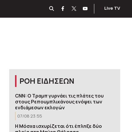
Live TV
ΡΟΗ ΕΙΔΗΣΕΩΝ
CNN: Ο Τραμπ γυρνάει τις πλάτες του
στους Ρεπουμπλικάνους ενόψει των
ενδιάμεσων εκλογών
07/08 23:55
Η Μόσχα ισχυρίζεται ότι έπληξε δύο
πλοία στη Μαύρη Θάλασσα