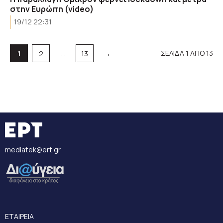
στην Ευρώπη (video)
19/12 22:31
→
Σελίδα
Σελίδα
Σελίδα
ΣΕΛΙΔΑ 1 ΑΠΟ 13
1
2
…
13
mediatek@ert.gr
ΕΤΑΙΡΕΙΑ