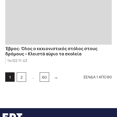
Έβρος: Όλος ο εκχιονιστικός στόλος στους
δρόμους – Kλειστά αύριο τα σχολεία
14/02 11:43
→
Σελίδα
Σελίδα
Σελίδα
ΣΕΛΙΔΑ 1 ΑΠΟ 60
1
2
…
60