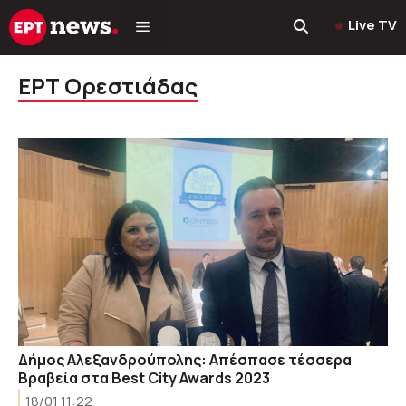
Μετάβαση
Live TV
σε
περιεχόμενο
ΕΡΤ Ορεστιάδας
Δήμος Αλεξανδρούπολης: Απέσπασε τέσσερα
Βραβεία στα Best City Awards 2023
18/01 11:22