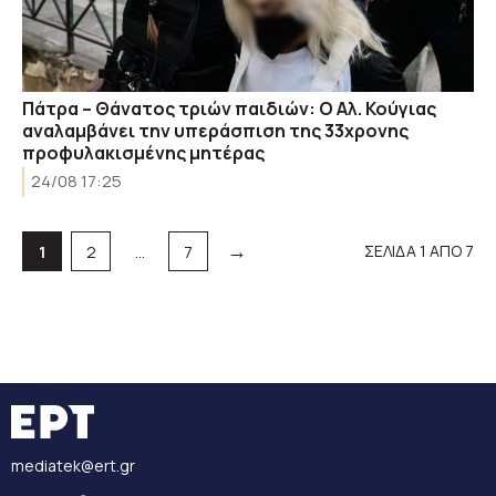
Πάτρα – Θάνατος τριών παιδιών: Ο Αλ. Κούγιας
αναλαμβάνει την υπεράσπιση της 33χρονης
προφυλακισμένης μητέρας
24/08 17:25
→
Σελίδα
Σελίδα
Σελίδα
ΣΕΛΙΔΑ 1 ΑΠΟ 7
1
2
…
7
mediatek@ert.gr