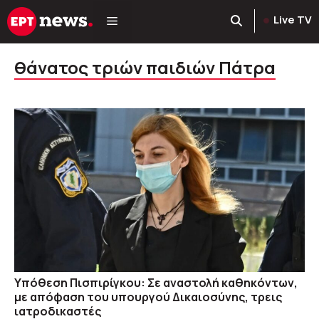
Μετάβαση
Live TV
σε
περιεχόμενο
θάνατος τριών παιδιών Πάτρα
Υπόθεση Πισπιρίγκου: Σε αναστολή καθηκόντων,
με απόφαση του υπουργού Δικαιοσύνης, τρεις
ιατροδικαστές