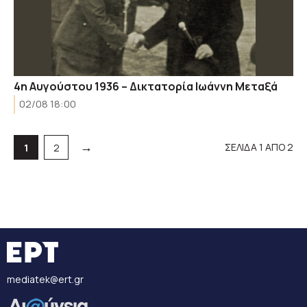
4η Αυγούστου 1936 – Δικτατορία Ιωάννη Μεταξά
02/08 18:00
→
ΣΕΛΙΔΑ 1 ΑΠΟ 2
Σελίδα
Σελίδα
1
2
mediatek@ert.gr