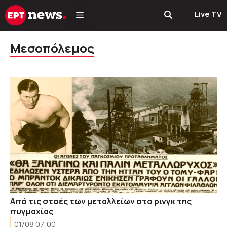
Μετάβαση
Live TV
σε
περιεχόμενο
Μεσοπόλεμος
Aπό τις στοές των μεταλλείων στο ρινγκ της
πυγμαχίας
01/08 07:00