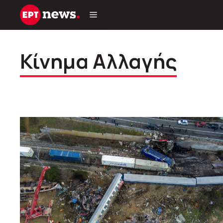
Μετάβαση
σε
περιεχόμενο
Κίνημα Αλλαγής