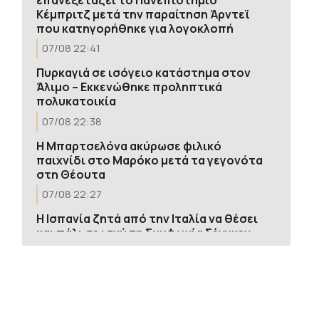
Κέμπριτζ μετά την παραίτηση Άρντεϊ
που κατηγορήθηκε για λογοκλοπή
07/08 22:41
Πυρκαγιά σε ισόγειο κατάστημα στον
Άλιμο – Εκκενώθηκε προληπτικά
πολυκατοικία
07/08 22:38
Η Μπαρτσελόνα ακύρωσε φιλικό
παιχνίδι στο Μαρόκο μετά τα γεγονότα
στη Θέουτα
07/08 22:27
H Ισπανία ζητά από την Ιταλία να θέσει
και πάλι σε ισχύ τη Συμφωνία Σένγκεν
την Κυριακή 9 Αυγούστου
07/08 22:20
Ο Τραμπ επιχειρεί και πάλι να απολύσει
την κυβερνήτρια της Fed, παρά το