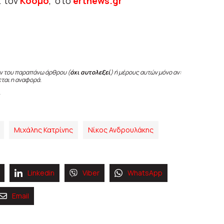
ι τον
Κόσμο
, στο
ertnews.gr
ν του παραπάνω άρθρου (
όχι αυτολεξεί
) ή μέρους αυτών μόνο αν:
εται η αναφορά.
Μιχάλης Κατρίνης
Νίκος Ανδρουλάκης
Linkedin
Viber
WhatsApp
Email