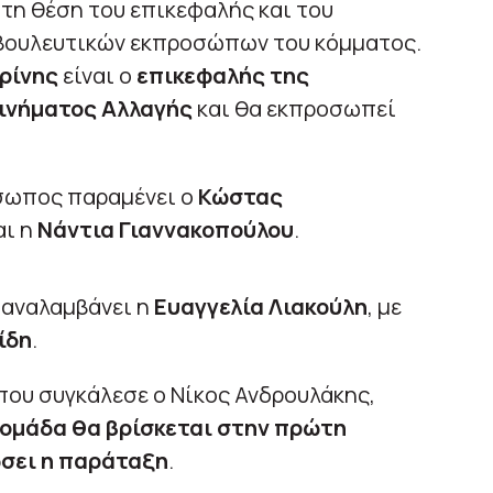
 τη θέση του επικεφαλής και του
νοβουλευτικών εκπροσώπων του κόμματος.
ρίνης
είναι ο
επικεφαλής της
ινήματος Αλλαγής
και θα εκπροσωπεί
σωπος παραμένει ο
Κώστας
αι η
Νάντια Γιαννακοπούλου
.
 αναλαμβάνει η
Ευαγγελία Λιακούλη
, με
ίδη
.
που συγκάλεσε ο Νίκος Ανδρουλάκης,
 ομάδα θα βρίσκεται στην πρώτη
ώσει η παράταξη
.