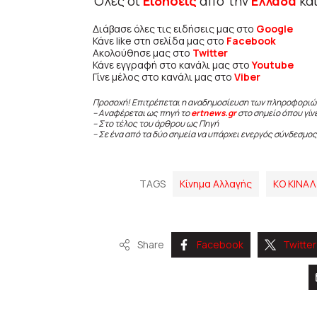
Όλες οι
Ειδήσεις
από την
Ελλάδα
κα
Διάβασε όλες τις ειδήσεις μας στο
Google
Κάνε like στη σελίδα μας στο
Facebook
Ακολούθησε μας στο
Twitter
Κάνε εγγραφή στο κανάλι μας στο
Youtube
Γίνε μέλος στο κανάλι μας στο
Viber
Προσοχή! Επιτρέπεται η αναδημοσίευση των πληροφοριώ
– Αναφέρεται ως πηγή το
ertnews.gr
στο σημείο όπου γίν
– Στο τέλος του άρθρου ως Πηγή
– Σε ένα από τα δύο σημεία να υπάρχει ενεργός σύνδεσμος
TAGS
Κίνημα Αλλαγής
ΚΟ ΚΙΝΑΛ
Share
Facebook
Twitter