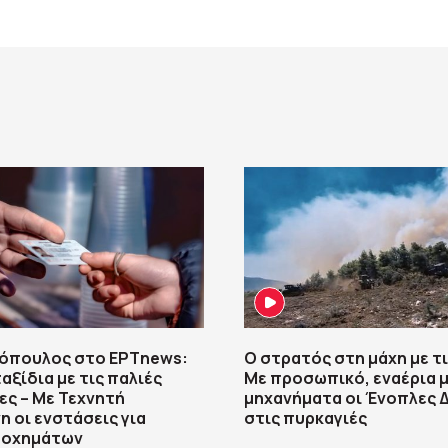
όπουλος στο ΕΡΤnews:
Ο στρατός στη μάχη με τ
αξίδια με τις παλιές
Με προσωπικό, εναέρια μ
ς – Με Τεχνητή
μηχανήματα οι Ένοπλες 
 οι ενστάσεις για
στις πυρκαγιές
 οχημάτων