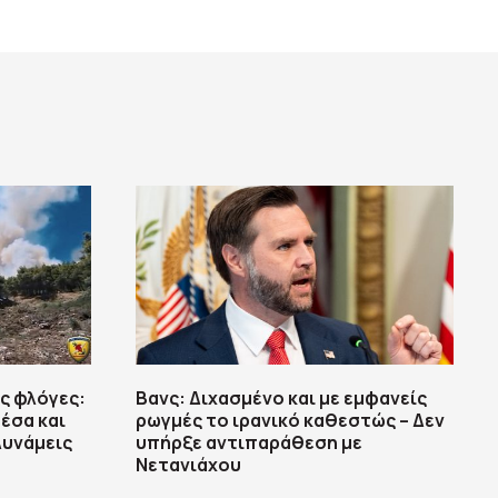
ις φλόγες:
Βανς: Διχασμένο και με εμφανείς
έσα και
ρωγμές το ιρανικό καθεστώς – Δεν
Δυνάμεις
υπήρξε αντιπαράθεση με
Νετανιάχου