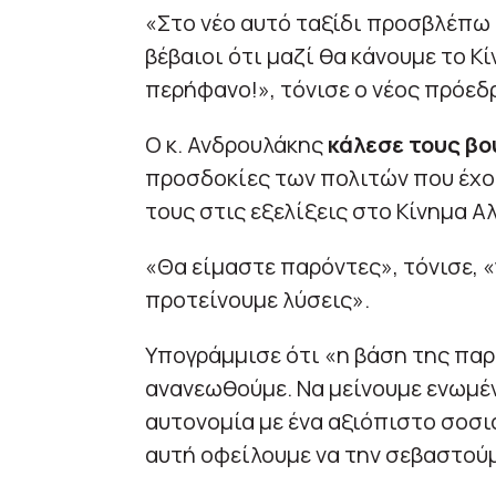
«Στο νέο αυτό ταξίδι προσβλέπω 
βέβαιοι ότι μαζί θα κάνουμε το Κί
περήφανο!», τόνισε ο νέος πρόεδ
Ο κ. Ανδρουλάκης
κάλεσε τους β
προσδοκίες των πολιτών που έχο
τους στις εξελίξεις στο Κίνημα Α
«Θα είμαστε παρόντες», τόνισε, «
προτείνουμε λύσεις».
Υπογράμμισε ότι «η βάση της παρ
ανανεωθούμε. Να μείνουμε ενωμέν
αυτονομία με ένα αξιόπιστο σοσ
αυτή οφείλουμε να την σεβαστούμ