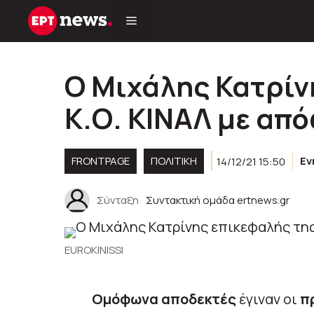
Μετάβαση
σε
περιεχόμενο
Ο Μιχάλης Κατρίν
Κ.Ο. ΚΙΝΑΛ με απ
FRONTPAGE
ΠΟΛΙΤΙΚΉ
14/12/21 15:50
Εν
Σύνταξη
Συντακτική ομάδα ertnews.gr
EUROKINISSI
Ομόφωνα αποδεκτές
έγιναν οι
π