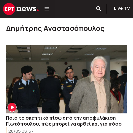
Μετάβαση
Live TV
σε
περιεχόμενο
Δημήτρης Αναστασόπουλος
Ποιο το σκεπτικό πίσω από την αποφυλάκιση
Γιωτόπουλου, πώς μπορεί να αρθεί και για πόσο
26/05 08:57