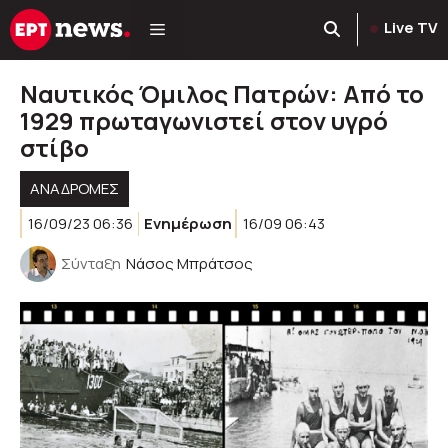
Μετάβαση
Live TV
σε
περιεχόμενο
Ναυτικός Όμιλος Πατρών: Aπό το
1929 πρωταγωνιστεί στον υγρό
στίβο
ΑΝΑΔΡΟΜΈΣ
16/09/23 06:36
Ενημέρωση
16/09 06:43
Σύνταξη
Νάσος Μπράτσος