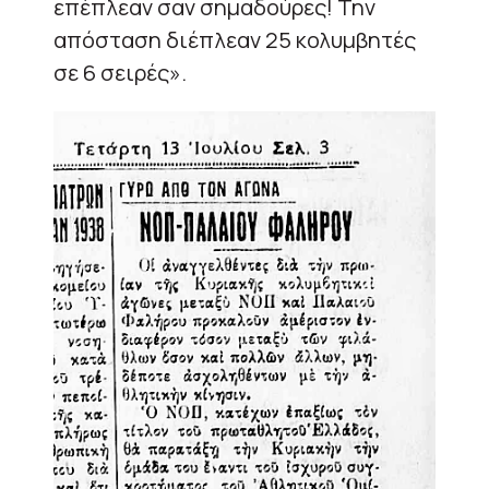
επέπλεαν σαν σημαδούρες! Την
απόσταση διέπλεαν 25 κολυμβητές
σε 6 σειρές».