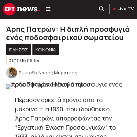
Μετάβαση
Live TV
σε
περιεχόμενο
Άρης Πατρών: Η διπλή προσφυγιά
ενός ποδοσφαιρικού σωματείου
ΕΙΔΗΣΕΙΣ
ΚΟΙΝΩΝΊΑ
01/10/16 06:54
Σύνταξη
Νάσος Μπράτσος
Πέρασαν αρκετά χρόνια από το
μακρινό πια 1930, που ιδρύθηκε ο
Άρης Πατρών, απορροφώντας την
“Εργατική Ένωση Προσφυγικών” το
1933, αλλά και ενσωματώνοντας