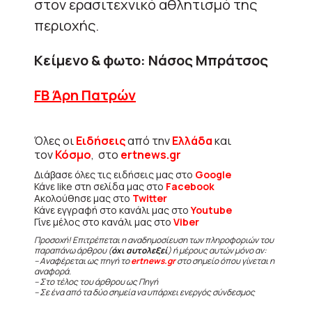
στον ερασιτεχνικό αθλητισμό της
περιοχής.
Κείμενο & φωτο: Νάσος Μπράτσος
FB Άρη Πατρών
Όλες οι
Ειδήσεις
από την
Ελλάδα
και
τον
Κόσμο
, στο
ertnews.gr
Διάβασε όλες τις ειδήσεις μας στο
Google
Κάνε like στη σελίδα μας στο
Facebook
Ακολούθησε μας στο
Twitter
Κάνε εγγραφή στο κανάλι μας στο
Youtube
Γίνε μέλος στο κανάλι μας στο
Viber
Προσοχή! Επιτρέπεται η αναδημοσίευση των πληροφοριών του
παραπάνω άρθρου (
όχι αυτολεξεί
) ή μέρους αυτών μόνο αν:
– Αναφέρεται ως πηγή το
ertnews.gr
στο σημείο όπου γίνεται η
αναφορά.
– Στο τέλος του άρθρου ως Πηγή
– Σε ένα από τα δύο σημεία να υπάρχει ενεργός σύνδεσμος