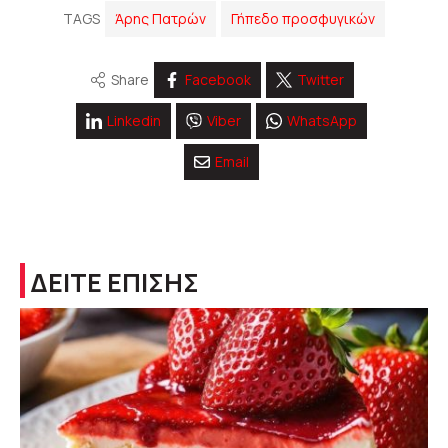
TAGS
Άρης Πατρών
Γήπεδο προσφυγικών
Share
Facebook
Twitter
Linkedin
Viber
WhatsApp
Email
ΔΕΙΤΕ ΕΠΙΣΗΣ