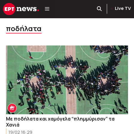
Μετάβαση
Live TV
σε
περιεχόμενο
ποδήλατα
Με ποδήλατα και χαμόγελα “πλημμύρισαν” τα
Χανιά
19/02 16:29