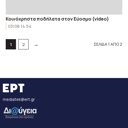
Κοινόχρηστα ποδήλατα στον Εύοσμο (video)
03/08 14:54
→
ΣΕΛΙΔΑ 1 ΑΠΟ 2
Σελίδα
Σελίδα
1
2
mediatek@ert.gr