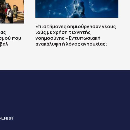
Επιστήμονες δημιούργησαν νέους
νας
ιούς με χρήση τεχνητής
σμού που
νοημοσύνης – Εντυπωσιακή
ιβάλ
ανακάλυψη ή λόγος ανησυχίας;
ΟΜΕΝΩΝ