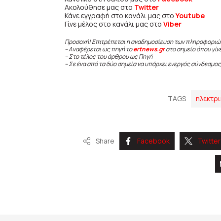
Ακολούθησε μας στο
Twitter
Κάνε εγγραφή στο κανάλι μας στο
Youtube
Γίνε μέλος στο κανάλι μας στο
Viber
Προσοχή! Επιτρέπεται η αναδημοσίευση των πληροφοριώ
– Αναφέρεται ως πηγή το
ertnews.gr
στο σημείο όπου γίν
– Στο τέλος του άρθρου ως Πηγή
– Σε ένα από τα δύο σημεία να υπάρχει ενεργός σύνδεσμος
TAGS
ηλεκτρ
Share
Facebook
Twitter