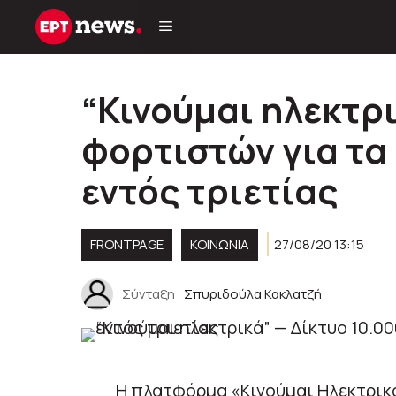
Μετάβαση
σε
περιεχόμενο
“Κινούμαι ηλεκτρι
φορτιστών για τα
εντός τριετίας
FRONTPAGE
ΚΟΙΝΩΝΊΑ
27/08/20 13:15
Σύνταξη
Σπυριδούλα Κακλατζή
Η πλατφόρμα «Κινούμαι Ηλεκτρικά