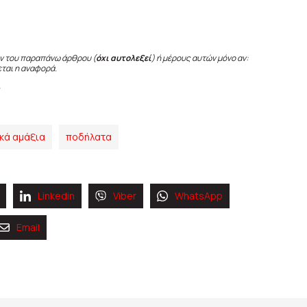
ν του παραπάνω άρθρου (
όχι αυτολεξεί
) ή μέρους αυτών μόνο αν:
εται η αναφορά.
ικά αμάξια
ποδήλατα
Linkedin
Viber
WhatsApp
Email