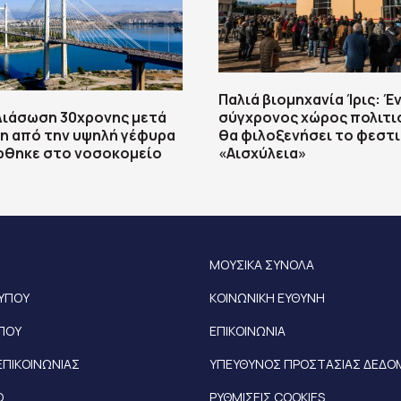
Παλιά βιομηχανία Ίρις: Έ
Διάσωση 30χρονης μετά
σύγχρονος χώρος πολιτι
η από την υψηλή γέφυρα
θα φιλοξενήσει το φεστ
ρθηκε στο νοσοκομείο
«Αισχύλεια»
ΜΟΥΣΙΚΑ ΣΥΝΟΛΑ
ΤΥΠΟΥ
ΚΟΙΝΩΝΙΚΗ ΕΥΘΥΝΗ
ΥΠΟΥ
ΕΠΙΚΟΙΝΩΝΙΑ
ΕΠΙΚΟΙΝΩΝΙΑΣ
ΥΠΕΥΘΥΝΟΣ ΠΡΟΣΤΑΣΙΑΣ ΔΕΔ
Ο
ΡΥΘΜΙΣΕΙΣ COOKIES