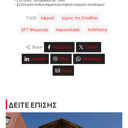
– Στο τέλος του άρθρου ως Πηγή
– Σε ένα από τα δύο σημεία να υπάρχει ενεργός σύνδεσμος
TAGS
Αφρική
γύρος της Ελλάδας
ΕΡΤ Φλώρινας
παρουσίαση.
ποδήλατα
Share
Facebook
Twitter
Linkedin
Viber
WhatsApp
Email
ΔΕΙΤΕ ΕΠΙΣΗΣ