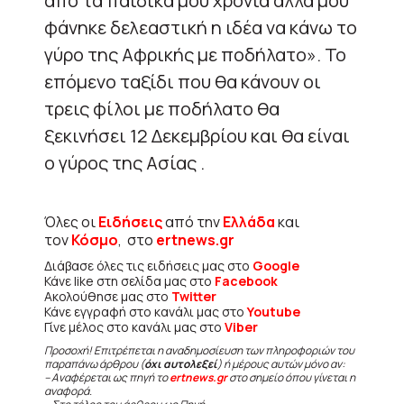
από τα παιδικά μου χρόνια αλλά μου
φάνηκε δελεαστική η ιδέα να κάνω το
γύρο της Αφρικής με ποδήλατο». Το
επόμενο ταξίδι που θα κάνουν οι
τρεις φίλοι με ποδήλατο θα
ξεκινήσει 12 Δεκεμβρίου και θα είναι
ο γύρος της Ασίας .
Όλες οι
Ειδήσεις
από την
Ελλάδα
και
τον
Κόσμο
, στο
ertnews.gr
Διάβασε όλες τις ειδήσεις μας στο
Google
Κάνε like στη σελίδα μας στο
Facebook
Ακολούθησε μας στο
Twitter
Κάνε εγγραφή στο κανάλι μας στο
Youtube
Γίνε μέλος στο κανάλι μας στο
Viber
Προσοχή! Επιτρέπεται η αναδημοσίευση των πληροφοριών του
παραπάνω άρθρου (
όχι αυτολεξεί
) ή μέρους αυτών μόνο αν:
– Αναφέρεται ως πηγή το
ertnews.gr
στο σημείο όπου γίνεται η
αναφορά.