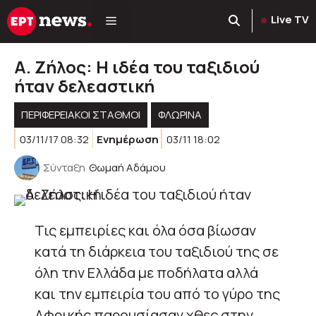
Μετάβαση
Live TV
σε
περιεχόμενο
Α. Ζήλος: Η ιδέα του ταξιδιού
ήταν δελεαστική
ΠΕΡΙΦΕΡΕΙΑΚΟΊ ΣΤΑΘΜΟΊ
ΦΛΩΡΙΝΑ
03/11/17 08:32
Ενημέρωση
03/11 18:02
Σύνταξη
Θωμαή Αδάμου
Τις εμπειρίες και όλα όσα βίωσαν
κατά τη διάρκεια του ταξιδιού της σε
όλη την Ελλάδα με ποδήλατα αλλά
και την εμπειρία του από το γύρο της
Αφρικής παρουσίασαν χθες στην