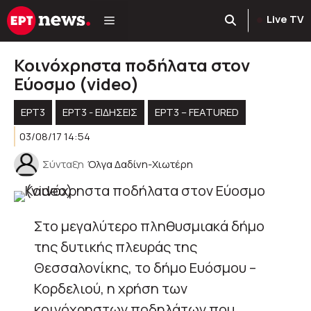
Μετάβαση
Live TV
σε
περιεχόμενο
Κοινόχρηστα ποδήλατα στον
Εύοσμο (video)
ΕΡΤ3
ΕΡΤ3 - ΕΙΔΉΣΕΙΣ
ΕΡΤ3 – FEATURED
03/08/17 14:54
Σύνταξη
Όλγα Δαδίνη-Χιωτέρη
Στο μεγαλύτερο πληθυσμιακά δήμο
της δυτικής πλευράς της
Θεσσαλονίκης, το δήμο Ευόσμου –
Κορδελιού, η χρήση των
κοινόχρηστων ποδηλάτων που