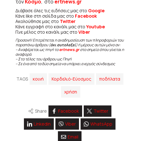
τον
Κόσμο
, στο
ertnews.gr
Διάβασε όλες τις ειδήσεις μας στο
Google
Κάνε like στη σελίδα μας στο
Facebook
Ακολούθησε μας στο
Twitter
Κάνε εγγραφή στο κανάλι μας στο
Youtube
Γίνε μέλος στο κανάλι μας στο
Viber
Προσοχή! Επιτρέπεται η αναδημοσίευση των πληροφοριών του
παραπάνω άρθρου (
όχι αυτολεξεί
) ή μέρους αυτών μόνο αν:
– Αναφέρεται ως πηγή το
ertnews.gr
στο σημείο όπου γίνεται η
αναφορά.
– Στο τέλος του άρθρου ως Πηγή
– Σε ένα από τα δύο σημεία να υπάρχει ενεργός σύνδεσμος
TAGS
κοινή
Κορδελιό-Εύοσμος
ποδήλατα
χρήση
Share
Facebook
Twitter
Linkedin
Viber
WhatsApp
Email