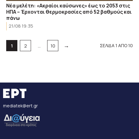
Νέα μελέτη: «Ακραίοι καύσωνες» έως το 2053 στις
ΗΠΑ – Έρχονται θερμοκρασίες από 52 βαθμούς και
πάνω
21/08 19:35
→
Σελίδα
Σελίδα
Σελίδα
ΣΕΛΙΔΑ 1 ΑΠΟ 10
1
2
…
10
mediatek@ert.gr