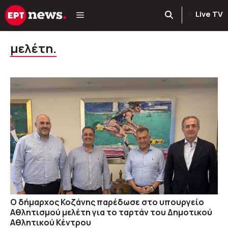
Μετάβαση
Live TV
σε
περιεχόμενο
μελέτη.
O δήμαρχος Κοζάνης παρέδωσε στο υπουργείο
Αθλητισμού μελέτη για το ταρτάν του Δημοτικού
Αθλητικού Κέντρου