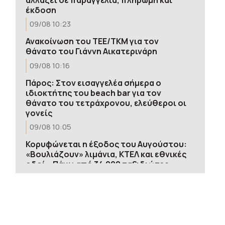
έκδοση
09/08 10:23
Ανακοίνωση του ΤΕΕ/ΤΚΜ για τον
θάνατο του Γιάννη Αικατερινάρη
09/08 10:16
Πάρος: Στον εισαγγελέα σήμερα ο
ιδιοκτήτης του beach bar για τον
θάνατο του τετράχρονου, ελεύθεροι οι
γονείς
09/08 10:05
Κορυφώνεται η έξοδος του Αυγούστου:
«Βουλιάζουν» λιμάνια, ΚΤΕΛ και εθνικές
οδοί – Πάνω από 34.000 ταξιδιώτες
σήμερα από τον Πειραιά
09/08 09:40
Από τη Γη στη Σελήνη: Η πρόσκρουση
πυραύλου γίνεται «χρυσή ευκαιρία»