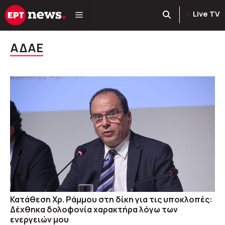
Μετάβαση
Live TV
σε
περιεχόμενο
ΑΔΑΕ
Κατάθεση Χρ. Ράμμου στη δίκη για τις υποκλοπές:
Δέχθηκα δολοφονία χαρακτήρα λόγω των
ενεργειών μου