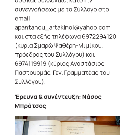
όσο και συλλογικά, κατόπιν
συνεννοήσεως με το Σύλλογο στο
email
apantahou_artakinoi@yahoo.com
και στα εξής τηλέφωνα 6972294120
(κυρία Σμαρώ Ψαθέρη-Μιμίκου,
πρόεδρος του Συλλόγου) και
6974119919 (κύριος Αναστάσιος
Παστουρμάς, Γεν. Γραμματέας του
Συλλόγου).
Έρευνα & συνέντευξη: Νάσος
Μπράτσος