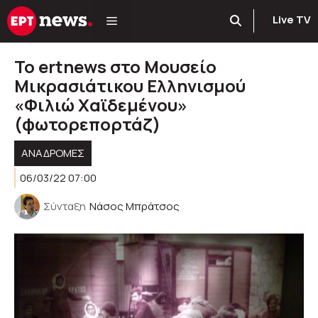
Μετάβαση
Live TV
σε
περιεχόμενο
Το ertnews στο Μουσείο
Μικρασιάτικου Ελληνισμού
«Φιλιώ Χαϊδεμένου»
(φωτορεπορτάζ)
ΑΝΑΔΡΟΜΈΣ
06/03/22 07:00
Σύνταξη
Νάσος Μπράτσος