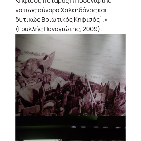
Κηφισός ποταμός ή Ποδονίφτης,
νοτίως σύνορα Χαλκηδόνος και
δυτικώς Βοιωτικός Κηφισός¨.»
(Γρυλλής Παναγιώτης, 2009).