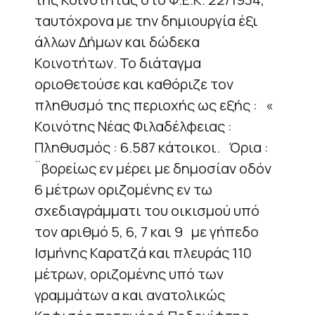
ταυτόχρονα με την δημιουργία έξι
άλλων Δήμων και δώδεκα
Κοινοτήτων. Το διάταγμα
οριοθετούσε και καθόριζε τον
πληθυσμό της περιοχής ως εξής : «
Κοινότης Νέας Φιλαδέλφειας :
Πληθυσμός : 6.587 κάτοικοι. Όρια :
¨βορείως εν μέρει με δημοσίαν οδόν
6 μέτρων οριζομένης εν τω
σχεδιαγράμματι του οικισμού υπό
τον αριθμό 5, 6, 7 και 9 με γήπεδο
Ισμήνης Καρατζά και πλευράς 110
μέτρων, οριζομένης υπό των
γραμμάτων α και ανατολικώς