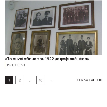
«Το συναίσθημα του 1922 με ψηφιακά μέσα»
19/11 00:30
→
Σελίδα
Σελίδα
Σελίδα
ΣΕΛΙΔΑ 1 ΑΠΟ 10
1
2
…
10