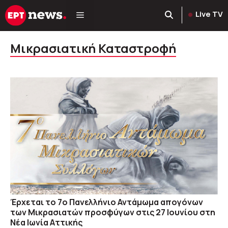
Μετάβαση
Live TV
σε
περιεχόμενο
Μικρασιατική Καταστροφή
Έρχεται το 7ο Πανελλήνιο Αντάμωμα απογόνων
των Μικρασιατών προσφύγων στις 27 Ιουνίου στη
Νέα Ιωνία Αττικής