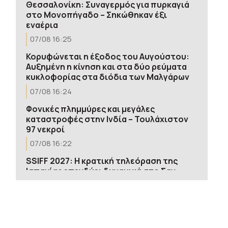
Θεσσαλονίκη: Συναγερμός για πυρκαγιά
στο Μονοπήγαδο – Σηκώθηκαν έξι
εναέρια
07/08 16:25
Κορυφώνεται η έξοδος του Αυγούστου:
Αυξημένη η κίνηση και στα δύο ρεύματα
κυκλοφορίας στα διόδια των Μαλγάρων
07/08 16:24
Φονικές πλημμύρες και μεγάλες
καταστροφές στην Ινδία – Τουλάχιστον
97 νεκροί
07/08 16:22
SSIFF 2027: Η κρατική τηλεόραση της
Ισπανίας επενδύει δυναμικά στο Σαν
Σεμπαστιάν
07/08 16:02
Παραλίες: Πάνω από 1.500 έλεγχοι σε όλη
τη χώρα – Τρεις συλλήψεις και πέντε