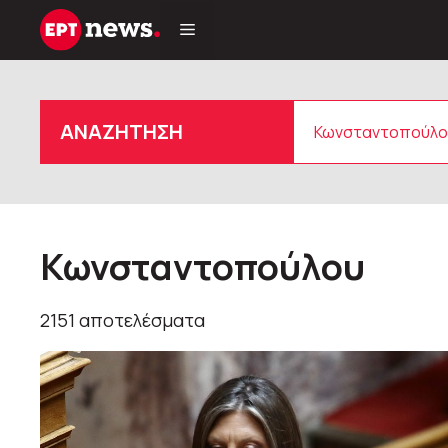
Μετάβαση
σε
περιεχόμενο
Αναζήτηση
ΑΝΑΖΗΤΗΣΗ
Κωνσταντοπούλου
2151 αποτελέσματα