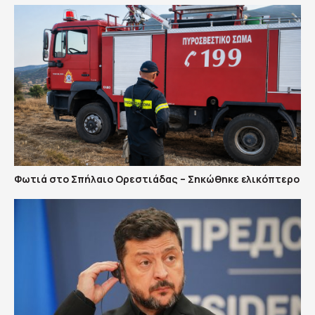
Φωτιά στο Σπήλαιο Ορεστιάδας – Σηκώθηκε ελικόπτερο