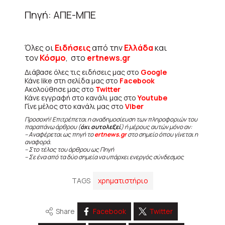
Πηγή: ΑΠΕ-ΜΠΕ
Όλες οι
Ειδήσεις
από την
Ελλάδα
και
τον
Κόσμο
, στο
ertnews.gr
Διάβασε όλες τις ειδήσεις μας στο
Google
Κάνε like στη σελίδα μας στο
Facebook
Ακολούθησε μας στο
Twitter
Κάνε εγγραφή στο κανάλι μας στο
Youtube
Γίνε μέλος στο κανάλι μας στο
Viber
Προσοχή! Επιτρέπεται η αναδημοσίευση των πληροφοριών του
παραπάνω άρθρου (
όχι αυτολεξεί
) ή μέρους αυτών μόνο αν:
– Αναφέρεται ως πηγή το
ertnews.gr
στο σημείο όπου γίνεται η
αναφορά.
– Στο τέλος του άρθρου ως Πηγή
– Σε ένα από τα δύο σημεία να υπάρχει ενεργός σύνδεσμος
TAGS
χρηματιστήριο
Share
Facebook
Twitter