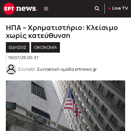
Μετάβαση
Live TV
σε
περιεχόμενο
ΗΠΑ – Χρηματιστήριο: Κλείσιμο
χωρίς κατεύθυνση
ΕΙΔΗΣΕΙΣ
ΟΙΚΟΝΟΜΙΑ
19/07/25 00:37
Σύνταξη
Συντακτική ομάδα ertnews.gr