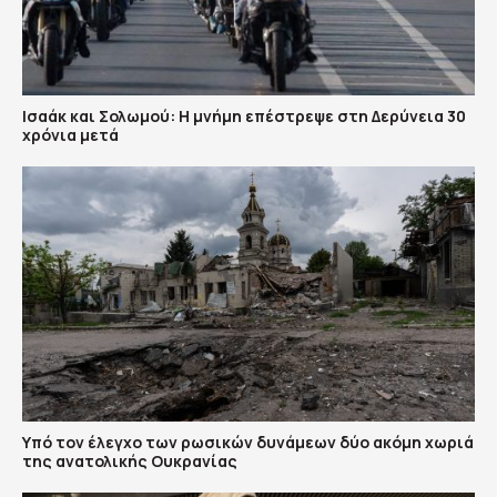
Ισαάκ και Σολωμού: Η μνήμη επέστρεψε στη Δερύνεια 30
χρόνια μετά
Υπό τον έλεγχο των ρωσικών δυνάμεων δύο ακόμη χωριά
της ανατολικής Ουκρανίας