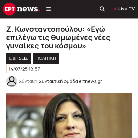
Μετάβαση
Live TV
σε
περιεχόμενο
Ζ. Κωνσταντοπούλου: «Εγώ
επιλέγω τις θυμωμένες νέες
γυναίκες του κόσμου»
ΕΙΔΗΣΕΙΣ
ΠΟΛΙΤΙΚΉ
14/07/25 18:57
Σύνταξη
Συντακτική ομάδα ertnews.gr