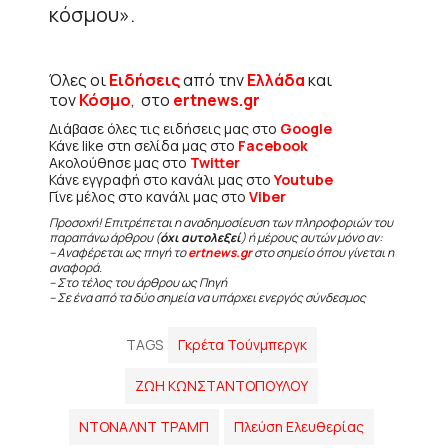
κόσμου».
Όλες οι
Ειδήσεις
από την
Ελλάδα
και
τον
Κόσμο
, στο
ertnews.gr
Διάβασε όλες τις ειδήσεις μας στο
Google
Κάνε like στη σελίδα μας στο
Facebook
Ακολούθησε μας στο
Twitter
Κάνε εγγραφή στο κανάλι μας στο
Youtube
Γίνε μέλος στο κανάλι μας στο
Viber
Προσοχή! Επιτρέπεται η αναδημοσίευση των πληροφοριών του
παραπάνω άρθρου (
όχι αυτολεξεί
) ή μέρους αυτών μόνο αν:
– Αναφέρεται ως πηγή το
ertnews.gr
στο σημείο όπου γίνεται η
αναφορά.
– Στο τέλος του άρθρου ως Πηγή
– Σε ένα από τα δύο σημεία να υπάρχει ενεργός σύνδεσμος
TAGS
Γκρέτα Τούνμπεργκ
ΖΩΗ ΚΩΝΣΤΑΝΤΟΠΟΥΛΟΥ
ΝΤΟΝΑΛΝΤ ΤΡΑΜΠ
Πλεύση Ελευθερίας