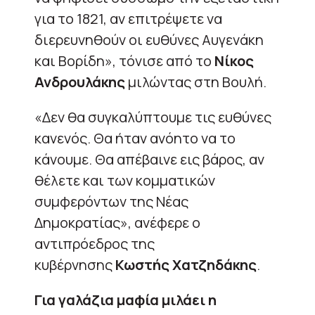
για το 1821, αν επιτρέψετε να
διερευνηθούν οι ευθύνες Αυγενάκη
και Βορίδη», τόνισε από το
Νίκος
Ανδρουλάκης
μιλώντας στη Βουλή.
«Δεν θα συγκαλύπτουμε τις ευθύνες
κανενός. Θα ήταν ανόητο να το
κάνουμε. Θα απέβαινε εις βάρος, αν
θέλετε και των κομματικών
συμφερόντων της Νέας
Δημοκρατίας», ανέφερε ο
αντιπρόεδρος της
κυβέρνησης
Κωστής Χατζηδάκης
.
Για γαλάζια μαφία μιλάει η