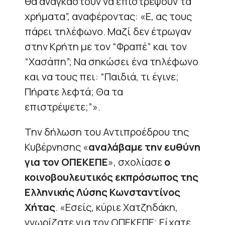
θα αναγκαστούν να επιστρέψουν τα
χρήματα”, αναφέροντας: «Ε, ας τους
πάρει τηλέφωνο. Μαζί δεν έτρωγαν
στην Κρήτη με τον “Φραπέ” και τον
“Χασάπη”; Να σηκώσει ένα τηλέφωνο
και να τους πει: “Παιδιά, τι έγινε;
Πήρατε λεφτά; Θα τα
επιστρέψετε;”».
Την δήλωση του Αντιπροέδρου της
Κυβέρνησης «
αναλάβαμε την ευθύνη
για τον ΟΠΕΚΕΠΕ
», σχολίασε
ο
κοινοβουλευτικός εκπρόσωπος της
Ελληνικής Λύσης Κωνσταντίνος
Χήτας
. «Εσείς, κύριε Χατζηδάκη,
γνωρίζατε για τον ΟΠΕΚΕΠΕ; Είχατε