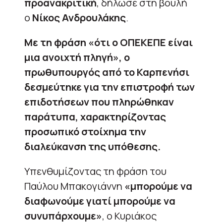
προανακριτική
, δήλωσε στη βουλή
ο
Νίκος Ανδρουλάκης
.
Με τη φράση «ότι ο ΟΠΕΚΕΠΕ είναι
μια ανοιχτή πληγή», ο
πρωθυπουργός από το Καρπενήσι
δεσμεύτηκε για την επιστροφή των
επιδοτήσεων που πληρώθηκαν
παράτυπα, χαρακτηρίζοντας
προσωπικό στοίχημα την
διαλεύκανση της υπόθεσης.
Yπενθυμίζοντας τη φράση του
Παύλου Μπακογιάννη
«μπορούμε να
διαφωνούμε γιατί μπορούμε να
συνυπάρχουμε»
, o Κυριάκος