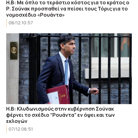
Η.Β: Με όπλο το τεράστιο κόστος για το κράτος ο
Ρ. Σούνακ προσπαθεί να πείσει τους Τόρις για το
νομοσχέδιο «Ρουάντα»
08/12 10:57
Η.Β: Κλυδωνισμούς στην κυβέρνηση Σούνακ
φέρνει το σχέδιο “Ρουάντα” εν όψει και των
εκλογών
07/12 08:51