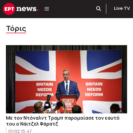
Μετάβαση
Live TV
σε
περιεχόμενο
Τόρις
Με τον Ντόναλντ Τραμπ παρομοίασε τον εαυτό
του ο Νάιτζελ Φάρατζ
01/02 15:47