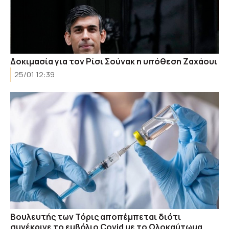
Δοκιμασία για τον Ρίσι Σούνακ η υπόθεση Ζαχάουι
25/01 12:39
Βουλευτής των Τόρις αποπέμπεται διότι
συνέκρινε το εμβόλιο Covid με το Ολοκαύτωμα