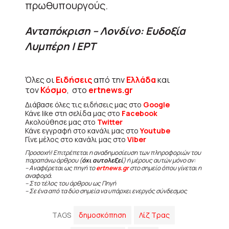
πρωθυπουργούς.
Ανταπόκριση – Λονδίνο: Ευδοξία
Λυμπέρη | ΕΡΤ
Όλες οι
Ειδήσεις
από την
Ελλάδα
και
τον
Κόσμο
, στο
ertnews.gr
Διάβασε όλες τις ειδήσεις μας στο
Google
Κάνε like στη σελίδα μας στο
Facebook
Ακολούθησε μας στο
Twitter
Κάνε εγγραφή στο κανάλι μας στο
Youtube
Γίνε μέλος στο κανάλι μας στο
Viber
Προσοχή! Επιτρέπεται η αναδημοσίευση των πληροφοριών του
παραπάνω άρθρου (
όχι αυτολεξεί
) ή μέρους αυτών μόνο αν:
– Αναφέρεται ως πηγή το
ertnews.gr
στο σημείο όπου γίνεται η
αναφορά.
– Στο τέλος του άρθρου ως Πηγή
– Σε ένα από τα δύο σημεία να υπάρχει ενεργός σύνδεσμος
TAGS
δημοσκόπηση
Λίζ Τρας