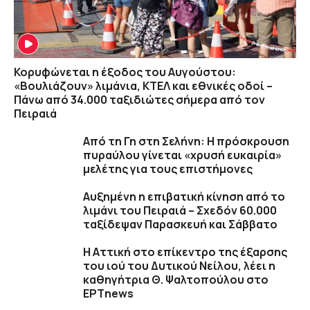
Κορυφώνεται η έξοδος του Αυγούστου:
«Βουλιάζουν» λιμάνια, ΚΤΕΛ και εθνικές οδοί –
Πάνω από 34.000 ταξιδιώτες σήμερα από τον
Πειραιά
Από τη Γη στη Σελήνη: Η πρόσκρουση
πυραύλου γίνεται «χρυσή ευκαιρία»
μελέτης για τους επιστήμονες
Αυξημένη η επιβατική κίνηση από το
λιμάνι του Πειραιά – Σχεδόν 60.000
ταξίδεψαν Παρασκευή και Σάββατο
Η Αττική στο επίκεντρο της έξαρσης
του ιού του Δυτικού Νείλου, λέει η
καθηγήτρια Θ. Ψαλτοπούλου στο
ΕΡΤnews