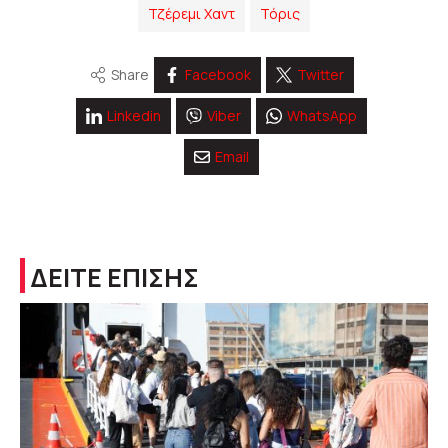
Τζέρεμι Χαντ
Τόρις
Share
Facebook
Twitter
Linkedin
Viber
WhatsApp
Email
ΔΕΙΤΕ ΕΠΙΣΗΣ