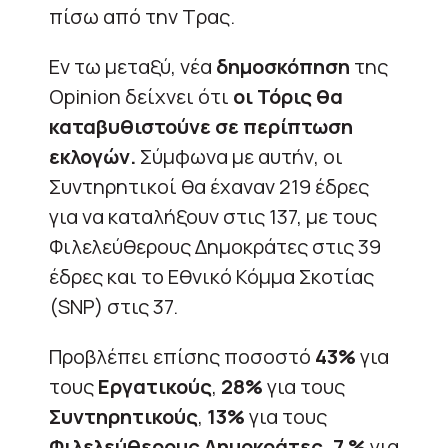
πίσω από την Τρας.
Εν τω μεταξύ, νέα
δημοσκόπηση
της
Opinion δείχνει ότι
οι Τόρις θα
καταβυθιστούνε σε περίπτωση
εκλογών.
Σύμφωνα με αυτήν, οι
Συντηρητικοί θα έχαναν 219 έδρες
για να καταλήξουν στις 137, με τους
Φιλελεύθερους Δημοκράτες στις 39
έδρες και το Εθνικό Κόμμα Σκοτίας
(SNP) στις 37.
Προβλέπει επίσης ποσοστό
43%
για
τους
Εργατικούς
,
28%
για τους
Συντηρητικούς
,
13%
για τους
Φιλελεύθερους Δημοκράτες,
7 %
για