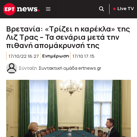
Μετάβαση
Live TV
σε
περιεχόμενο
Βρετανία: «Τρίζει η καρέκλα» της
Λιζ Τρας – Τα σενάρια μετά την
πιθανή απομάκρυνσή της
17/10/22 16:27
Ενημέρωση
17/10 17:15
Σύνταξη
Συντακτική ομάδα ertnews.gr