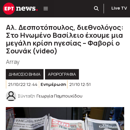
Μετάβαση
Live TV
σε
περιεχόμενο
Aλ. Δεσποτόπουλος, διεθνολόγος:
Στο Ηνωμένο Βασίλειο έχουμε μια
μεγάλη κρίση ηγεσίας – Φαβορί ο
Σουνάκ (video)
Array
ΔΗΜΟΣΙΟ ΒΗΜΑ
ΑΡΘΡΟΓΡΑΦΊΑ
21/10/22 12:44
Ενημέρωση
21/10 12:51
Σύνταξη
Γεωργία Παμπουχίδου