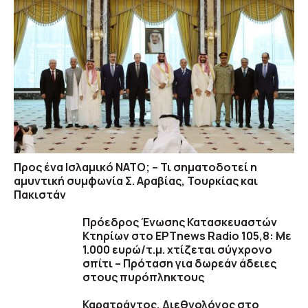
Προς ένα Ισλαμικό ΝΑΤΟ; – Τι σηματοδοτεί η
αμυντική συμφωνία Σ. Αραβίας, Τουρκίας και
Πακιστάν
Πρόεδρος Ένωσης Κατασκευαστών
Κτηρίων στο ΕΡΤnews Radio 105,8: Με
1.000 ευρώ/τ.μ. χτίζεται σύγχρονο
σπίτι – Πρόταση για δωρεάν άδειες
στους πυρόπληκτους
Καρατράντος, Διεθνολόγος στο