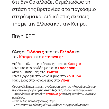
ότι δεν θα αλλάξει θεμελιωδώς τη
στάση της Βρετανίας στο παγκόσμιο
στερέωμα και ειδικά στις σχέσεις
της με την Ελλάδα και την Κύπρο.
Πηγή: ΕΡΤ
Όλες οι
Ειδήσεις
από την
Ελλάδα
και
τον
Κόσμο
, στο
ertnews.gr
Διάβασε όλες τις ειδήσεις μας στο
Google
Κάνε like στη σελίδα μας στο
Facebook
Ακολούθησε μας στο
Twitter
Κάνε εγγραφή στο κανάλι μας στο
Youtube
Γίνε μέλος στο κανάλι μας στο
Viber
Προσοχή! Επιτρέπεται η αναδημοσίευση των πληροφοριών του
παραπάνω άρθρου (
όχι αυτολεξεί
) ή μέρους αυτών μόνο αν:
– Αναφέρεται ως πηγή το
ertnews.gr
στο σημείο όπου γίνεται η
αναφορά.
– Στο τέλος του άρθρου ως Πηγή
– Σε ένα από τα δύο σημεία να υπάρχει ενεργός σύνδεσμος