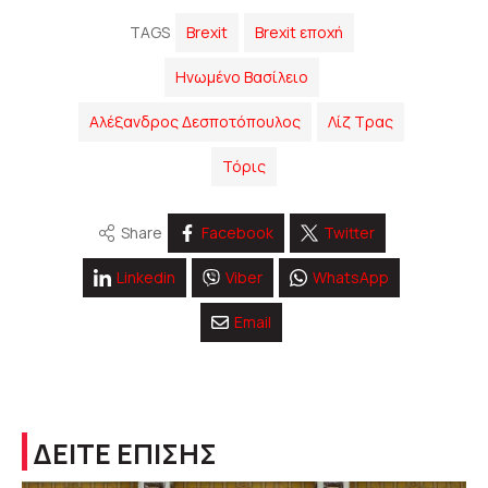
TAGS
Brexit
Brexit εποχή
Hνωμένο Βασίλειο
Αλέξανδρος Δεσποτόπουλος
Λίζ Τρας
Τόρις
Share
Facebook
Twitter
Linkedin
Viber
WhatsApp
Email
ΔΕΙΤΕ ΕΠΙΣΗΣ