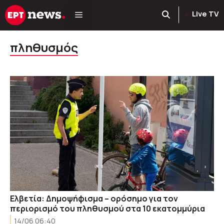
Μετάβαση
Live TV
σε
περιεχόμενο
πληθυσμός
Ελβετία: Δημοψήφισμα – ορόσημο για τον
περιορισμό του πληθυσμού στα 10 εκατομμύρια
14/06 06:40