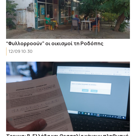
“Φυλλορροούν” οι οικισμοί τη Ροδόπης
12/09 10:30
Έρευνα: Β. Ελλάδα και Θεσσαλία χάνουν πληθυσμό