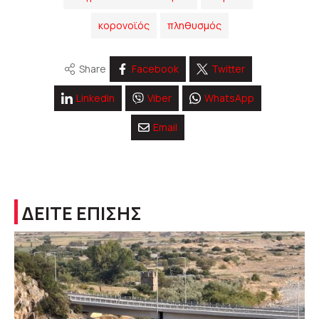
κορονοϊός
πληθυσμός
Share
Facebook
Twitter
Linkedin
Viber
WhatsApp
Email
ΔΕΙΤΕ ΕΠΙΣΗΣ