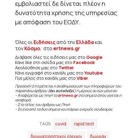
εμβολιαστεί δε δίνεται πλέον η
δυνατότητα χρήσης της υπηρεσίας
με απόφαση του ΕΟΔΥ.
Όλες οι
Ειδήσεις
από την
Ελλάδα
και
τον
Κόσμο
, στο
ertnews.gr
Διάβασε όλες τις ειδήσεις μας στο
Google
Κάνε like στη σελίδα μας στο
Facebook
Ακολούθησε μας στο
Twitter
Κάνε εγγραφή στο κανάλι μας στο
Youtube
Γίνε μέλος στο κανάλι μας στο
Viber
Προσοχή! Επιτρέπεται η αναδημοσίευση των πληροφοριών του
παραπάνω άρθρου (
όχι αυτολεξεί
) ή μέρους αυτών μόνο αν:
– Αναφέρεται ως πηγή το
ertnews.gr
στο σημείο όπου γίνεται η
αναφορά.
– Στο τέλος του άρθρου ως Πηγή
– Σε ένα από τα δύο σημεία να υπάρχει ενεργός σύνδεσμος
TAGS
covid
rapid test
δειγματοληπτικοί έλεγχοι
δωρεάν