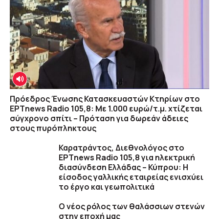
Πρόεδρος Ένωσης Κατασκευαστών Κτηρίων στο
ΕΡΤnews Radio 105,8: Με 1.000 ευρώ/τ.μ. χτίζεται
σύγχρονο σπίτι – Πρόταση για δωρεάν άδειες
στους πυρόπληκτους
Καρατράντος, Διεθνολόγος στο
ΕΡΤnews Radio 105,8 για ηλεκτρική
διασύνδεση Ελλάδας – Κύπρου: Η
είσοδος γαλλικής εταιρείας ενισχύει
το έργο και γεωπολιτικά
O νέος ρόλος των θαλάσσιων στενών
στην εποχή μας