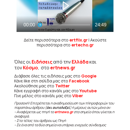
Δείτε περισσότερα στο
ertflix.gr
| Ακούστε
περισσότερα στο
ertecho.gr
Όλες οι
Ειδήσεις
από την
Ελλάδα
και
τον
Κόσμο
, στο
ertnews.gr
Διάβασε όλες τις ειδήσεις μας στο
Google
Κάνε like στη σελίδα μας στο
Facebook
Ακολούθησε μας στο
Twitter
Κάνε εγγραφή στο κανάλι μας στο
Youtube
Γίνε μέλος στο κανάλι μας στο
Viber
Προσοχή! Επιτρέπεται η αναδημοσίευση των πληροφοριών του
παραπάνω άρθρου (
όχι αυτολεξεί
) ή μέρους αυτών μόνο αν:
– Αναφέρεται ως πηγή το
ertnews.gr
στο σημείο όπου γίνεται η
αναφορά.
– Στο τέλος του άρθρου ως Πηγή
– Σε ένα από τα δύο σημεία να υπάρχει ενεργός σύνδεσμος