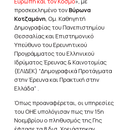
Ευρώπη και τον Κόσμο
», με
προσκεκλημένο τον
Βύρωνα
Κοτζαμάνη
, Ομ. Καθηγητή
Δημογραφίας του Πανεπιστημίου
Θεσσαλίας και Επιστημονικό
Υπεύθυνο του Ερευνητικού
Προγράμματος του Ελληνικού
Ιδρύματος Έρευνας & Καινοτομίας
(ΕΛΙΔΕΚ) “Δημογραφικά Προτάγματα
στην Έρευνα και Πρακτική στην
Ελλάδα” .
Όπως προαναφέρεται, οι υπηρεσίες
τoυ OHE υπολόγισαν πως την 15η
Νοεμβρίου ο πληθυσμός της Γης
έφτασε τα 8 δισ. Χρειάστηκαν