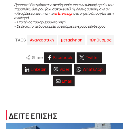
Προσοχή! Επιτρέπεται η αναδημοσίευση των πληροφοριών του
παραπάνω άρθρου (
όχι αυτολεξεί
) ή μέρους αυτών μόνο αν:
– Αναφέρεται ως πηγή το
ertnews.gr
στο σημείο όπου γίνεται η
αναφορά.
– Στο τέλος του άρθρου ως Πηγή
– Σε ένα από τα δύο σημεία να υπάρχει ενεργός σύνδεσμος
TAGS
Αναγκαστική
μετακίνηση
πληθυσμός
Share
Facebook
Twitter
Linkedin
Viber
WhatsApp
Email
ΔΕΙΤΕ ΕΠΙΣΗΣ