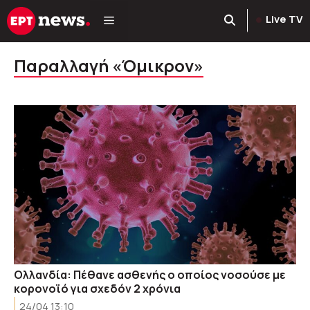
Μετάβαση
Live TV
σε
περιεχόμενο
Παραλλαγή «Όμικρον»
Ολλανδία: Πέθανε ασθενής ο οποίος νοσούσε με
κορονοϊό για σχεδόν 2 χρόνια
24/04 13:10