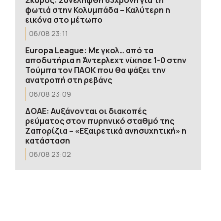
φωτιά στην Κολυμπάδα – Καλύτερη η
εικόνα στο μέτωπο
06/08 23:11
Europa League: Με γκολ… από τα
αποδυτήρια η Άντερλεχτ νίκησε 1-0 στην
Τούμπα τον ΠΑΟΚ που θα ψάξει την
ανατροπή στη ρεβάνς
06/08 23:09
ΔΟΑΕ: Αυξάνονται οι διακοπές
ρεύματος στον πυρηνικό σταθμό της
Ζαπορίζια – «Εξαιρετικά ανησυχητική» η
κατάσταση
06/08 23:02
Οι «μαύρες χήρες» της Ρωσίας –
Παντρεύονται νεοσύλλεκτους πριν
μεταβούν στο μέτωπο για να
εισπράξουν τις «παχυλές»
αποζημιώσεις