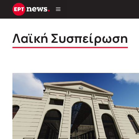
Μετάβαση
σε
περιεχόμενο
Λαϊκή Συσπείρωση