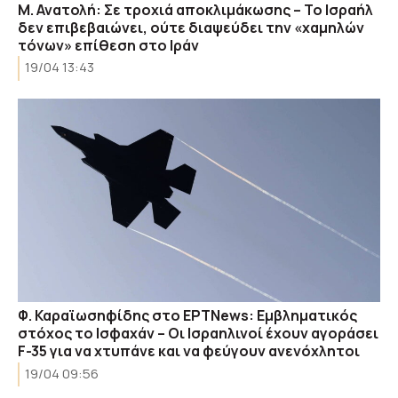
Μ. Ανατολή: Σε τροχιά αποκλιμάκωσης – Το Ισραήλ
δεν επιβεβαιώνει, ούτε διαψεύδει την «χαμηλών
τόνων» επίθεση στο Ιράν
19/04 13:43
Φ. Καραϊωσηφίδης στο ΕΡΤNews: Εμβληματικός
στόχος το Ισφαχάν – Οι Ισραηλινοί έχουν αγοράσει
F-35 για να χτυπάνε και να φεύγουν ανενόχλητοι
19/04 09:56