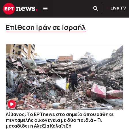
Μετάβαση
Live TV
σε
περιεχόμενο
Επίθεση Ιράν σε Ισραήλ
Λίβανος: Το ΕΡΤnews στο σημείο όπου χάθηκε
πενταμελής οικογένεια με δύο παιδιά – Τι
μεταδίδει η Αλεξία Καλαϊτζή