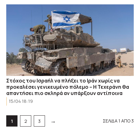
Στόχος του Ισραήλ να πλήξει το Ιράν χωρίς να
προκαλέσει γενικευμένο πόλεμο – Η Τεχεράνη θα
απαντήσει πιο σκληρά αν υπάρξουν αντίποινα
15/04 18:19
→
ΣΕΛΙΔΑ 1 ΑΠΟ 3
Σελίδα
Σελίδα
Σελίδα
1
2
3