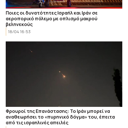
Ποιες οι δυνατότητες Ισραήλ και Ιράν σε
αεροπορικό πόλεμο με οπλισμό μακρού
βεληνεκούς
18/04 16:53
Φρουροί της Επανάστασης: Το Ιράν μπορεί να
αναθεωρήσει το «πυρηνικό δόγμα» του, έπειτα
από τις ισραηλινές απειλές