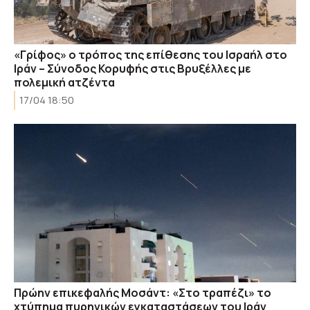
«Γρίφος» ο τρόπος της επίθεσης του Ισραήλ στο
Ιράν – Σύνοδος Κορυφής στις Βρυξέλλες με
πολεμική ατζέντα
17/04 18:50
Πρώην επικεφαλής Μοσάντ: «Στο τραπέζι» το
χτύπημα πυρηνικών εγκαταστάσεων του Ιράν