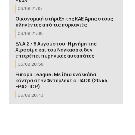
06/08 21:15
Οικονομική στήριξη της ΚΑΕ Άρης στους
πληγέντες από τις πυρκαγιές
06/08 21:08
ΕΛ.Α.Σ.: 6 Αυγούστου: Η μνήμη της
Χιροσίμα και του Ναγκασάκι δεν
επιτρέπει πυρηνικές αυταπάτες
06/08 20:58
Europa League: Με ίδια ενδεκάδα
κόντρα στην Άντερλεχτ ο ΠΑΟΚ (20:45,
EΡΑΣΠΟΡ)
06/08 20:43
Γερμανία: Σύγκρουση τραμ στο
Γκελζενκίρχεν – Τουλάχιστον 25
τραυματίες
06/08 20:40