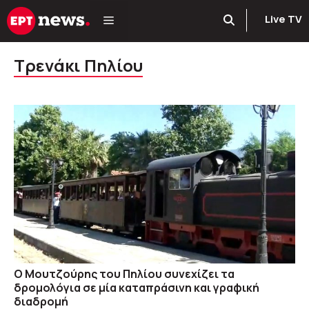
Μετάβαση
Live TV
σε
περιεχόμενο
Τρενάκι Πηλίου
Ο Μουτζούρης του Πηλίου συνεχίζει τα
δρομολόγια σε μία καταπράσινη και γραφική
διαδρομή