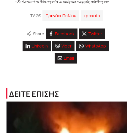
– Σε ένα από τα δύο σημεία να υπάρχει ενεργός σύνδεσμος
TAGS
Τρενάκι Πηλίου
τροχαίο
Share
Facebook
Twitter
Linkedin
Viber
WhatsApp
Email
ΔΕΙΤΕ ΕΠΙΣΗΣ