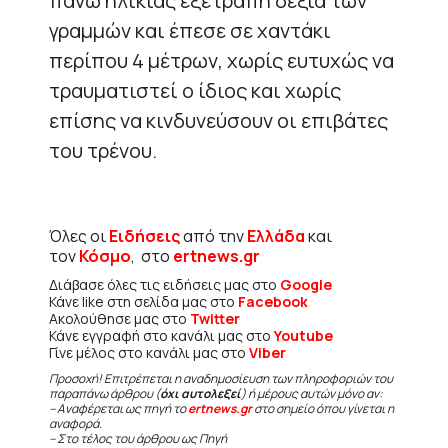
πάνω ηλικίας εξετράπη δεξιά των
γραμμών και έπεσε σε χαντάκι
περίπου 4 μέτρων, χωρίς ευτυχώς να
τραυματιστεί ο ίδιος και χωρίς
επίσης να κινδυνεύσουν οι επιβάτες
του τρένου.
Όλες οι
Ειδήσεις
από την
Ελλάδα
και
τον
Κόσμο
, στο
ertnews.gr
Διάβασε όλες τις ειδήσεις μας στο
Google
Κάνε like στη σελίδα μας στο
Facebook
Ακολούθησε μας στο
Twitter
Κάνε εγγραφή στο κανάλι μας στο
Youtube
Γίνε μέλος στο κανάλι μας στο
Viber
Προσοχή! Επιτρέπεται η αναδημοσίευση των πληροφοριών του
παραπάνω άρθρου (
όχι αυτολεξεί
) ή μέρους αυτών μόνο αν:
– Αναφέρεται ως πηγή το
ertnews.gr
στο σημείο όπου γίνεται η
αναφορά.
– Στο τέλος του άρθρου ως Πηγή