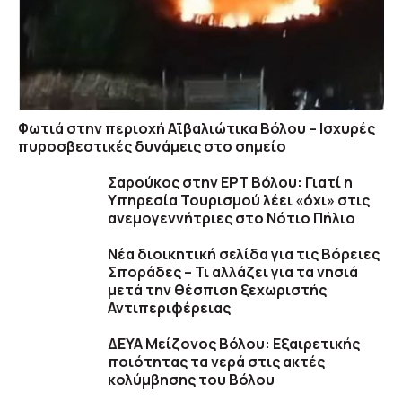
Φωτιά στην περιοχή Αϊβαλιώτικα Βόλου – Ισχυρές
πυροσβεστικές δυνάμεις στο σημείο
Σαρούκος στην ΕΡΤ Βόλου: Γιατί η
Υπηρεσία Τουρισμού λέει «όχι» στις
ανεμογεννήτριες στο Νότιο Πήλιο
Νέα διοικητική σελίδα για τις Βόρειες
Σποράδες – Τι αλλάζει για τα νησιά
μετά την θέσπιση ξεχωριστής
Αντιπεριφέρειας
ΔΕΥΑ Μείζονος Βόλου: Εξαιρετικής
ποιότητας τα νερά στις ακτές
κολύμβησης του Βόλου