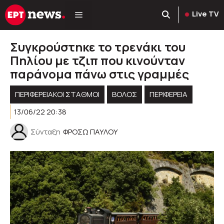
Μετάβαση
Live TV
σε
περιεχόμενο
Συγκρούστηκε το τρενάκι του
Πηλίου με τζιπ που κινούνταν
παράνομα πάνω στις γραμμές
ΠΕΡΙΦΕΡΕΙΑΚΟΊ ΣΤΑΘΜΟΊ
ΒΟΛΟΣ
ΠΕΡΙΦΈΡΕΙΑ
13/06/22 20:38
Σύνταξη
ΦΡΟΣΩ ΠΑΥΛΟΥ