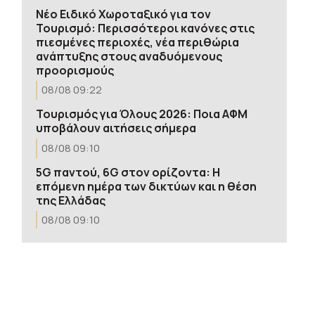
Νέο Ειδικό Χωροταξικό για τον
Τουρισμό: Περισσότεροι κανόνες στις
πιεσμένες περιοχές, νέα περιθώρια
ανάπτυξης στους αναδυόμενους
προορισμούς
08/08 09:22
Τουρισμός για Όλους 2026: Ποια ΑΦΜ
υποβάλουν αιτήσεις σήμερα
08/08 09:10
5G παντού, 6G στον ορίζοντα: Η
επόμενη ημέρα των δικτύων και η θέση
της Ελλάδας
08/08 09:10
Πυρκαγιά Αττικοβοιωτίας: Το 55% της
καμένης έκτασης κάηκε μέσα στη νύχτα –
Απελευθέρωσε ενέργεια τουλάχιστον
380 TJ
08/08 08:57