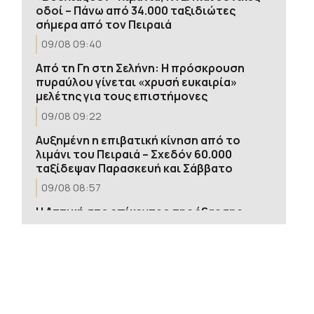
οδοί – Πάνω από 34.000 ταξιδιώτες
σήμερα από τον Πειραιά
09/08 09:40
Από τη Γη στη Σελήνη: Η πρόσκρουση
πυραύλου γίνεται «χρυσή ευκαιρία»
μελέτης για τους επιστήμονες
09/08 09:22
Αυξημένη η επιβατική κίνηση από το
λιμάνι του Πειραιά – Σχεδόν 60.000
ταξίδεψαν Παρασκευή και Σάββατο
09/08 08:57
Η Αττική στο επίκεντρο της έξαρσης
του ιού του Δυτικού Νείλου, λέει η
καθηγήτρια Θ. Ψαλτοπούλου στο
ΕΡΤnews
09/08 08:34
Τροχαίο στη λεωφόρο Αθηνών–
Σουνίου: Πώς έγινε η σύγκρουση με τη