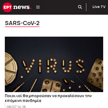
Μετάβαση
Live TV
σε
περιεχόμενο
SARS-CoV-2
Ποιοι ιοί θα μπορούσαν να προκαλέσουν την
επόμενη πανδημία
08/07 14:18