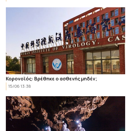
Κορονοϊός: Βρέθηκε ο ασθενής μηδέν;
15/06 13:38