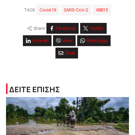
TAGS
Covid 19
SARS-CoV-2
ΧΒΒ.1.5
Share
Facebook
Twitter
Linkedin
Viber
WhatsApp
Email
ΔΕΙΤΕ ΕΠΙΣΗΣ