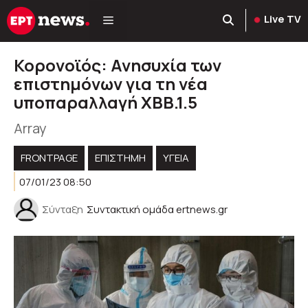
Μετάβαση
Live TV
σε
περιεχόμενο
Κορονοϊός: Ανησυχία των
επιστημόνων για τη νέα
υποπαραλλαγή ΧΒΒ.1.5
Array
FRONTPAGE
ΕΠΙΣΤΗΜΗ
ΥΓΕΊΑ
07/01/23 08:50
Σύνταξη
Συντακτική ομάδα ertnews.gr