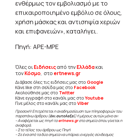
ενθέρμως τον εμβολιασμό με το
επικαιροποιημένο εμβόλιο σε όλους,
χρήση μάσκας και αντισηψία χεριών
και επιφανειών», καταλήγει.
Πηγή: APE-MPE
Όλες οι
Ειδήσεις
από την
Ελλάδα
και
τον
Κόσμο
, στο
ertnews.gr
Διάβασε όλες τις ειδήσεις μας στο
Google
Κάνε like στη σελίδα μας στο
Facebook
Ακολούθησε μας στο
Twitter
Κάνε εγγραφή στο κανάλι μας στο
Youtube
Γίνε μέλος στο κανάλι μας στο
Viber
Προσοχή! Επιτρέπεται η αναδημοσίευση των πληροφοριών του
παραπάνω άρθρου (
όχι αυτολεξεί
) ή μέρους αυτών μόνο αν:
– Αναφέρεται ως πηγή το
ertnews.gr
στο σημείο όπου γίνεται η
αναφορά.
– Στο τέλος του άρθρου ως Πηγή
– Σε ένα από τα δύο σημεία να υπάρχει ενεργός σύνδεσμος