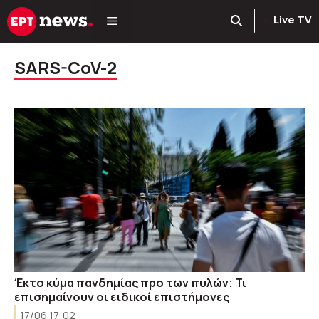
Μετάβαση
Live TV
σε
περιεχόμενο
SARS-CoV-2
Έκτο κύμα πανδημίας προ των πυλών; Τι
επισημαίνουν οι ειδικοί επιστήμονες
17/06 17:02