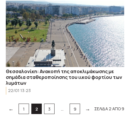
Θεσσαλονίκη: Ανακοπή της αποκλιμάκωσης με
σημάδια σταθεροποίησης του ιικού φορτίου των
λυμάτων
22/01 13:23
←
→
Σελίδα
Σελίδα
Σελίδα
Σελίδα
ΣΕΛΙΔΑ 2 ΑΠΟ 9
1
2
3
…
9