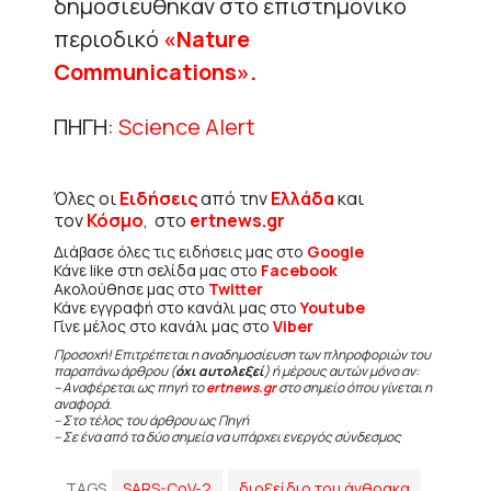
δημοσιεύθηκαν στο επιστημονικό
περιοδικό
«Nature
Communications».
ΠΗΓΗ:
Science Alert
Όλες οι
Ειδήσεις
από την
Ελλάδα
και
τον
Κόσμο
, στο
ertnews.gr
Διάβασε όλες τις ειδήσεις μας στο
Google
Κάνε like στη σελίδα μας στο
Facebook
Ακολούθησε μας στο
Twitter
Κάνε εγγραφή στο κανάλι μας στο
Youtube
Γίνε μέλος στο κανάλι μας στο
Viber
Προσοχή! Επιτρέπεται η αναδημοσίευση των πληροφοριών του
παραπάνω άρθρου (
όχι αυτολεξεί
) ή μέρους αυτών μόνο αν:
– Αναφέρεται ως πηγή το
ertnews.gr
στο σημείο όπου γίνεται η
αναφορά.
– Στο τέλος του άρθρου ως Πηγή
– Σε ένα από τα δύο σημεία να υπάρχει ενεργός σύνδεσμος
TAGS
SARS-CoV-2
διοξείδιο του άνθρακα