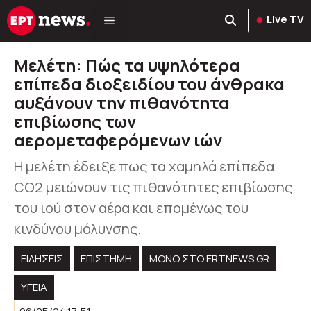
Μετάβαση
Live TV
σε
περιεχόμενο
Μελέτη: Πώς τα υψηλότερα
επίπεδα διοξειδίου του άνθρακα
αυξάνουν την πιθανότητα
επιβίωσης των
αερομεταφερόμενων ιών
Η μελέτη έδειξε πως τα χαμηλά επίπεδα
CO2 μειώνουν τις πιθανότητες επιβίωσης
του ιού στον αέρα και επομένως του
κινδύνου μόλυνσης.
ΕΙΔΗΣΕΙΣ
ΕΠΙΣΤΗΜΗ
ΜΟΝΟ ΣΤΟ ERTNEWS.GR
ΥΓΕΊΑ