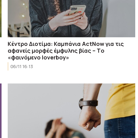
Κέντρο Διοτίμα: Καμπάνια ActNow για τις
αφανείς μορφές έμφυλης βίας – Tο
«φαινόμενο loverboy»
06/11 16:13