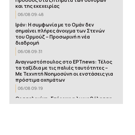
και της εκεχειρίας
06/08 09:48
Ιράν: Η συμφωνία με το Ομάν δεν
σημαίνει πλήρες άνοιγμα των Στενών
του Ορμούζ – Προσωρινή η νέα
διαδρομή
06/08 09:31
Αναγνωστόπουλος στο ΕΡΤnews: Τέλος
τα ταξίδια με τις παλιές ταυτότητες –
Με Τεχνητή Νοημοσύνη οι ενστάσεις για
πρόστιμα οχημάτων
06/08 09:19
Θεσσαλονίκη: Στέρεψε η λιμνοθάλασσα
Καλοχωρίου από την παρατεταμένη
ανομβρία – Αποκαρδιωτικές εικόνες
06/08 09:12
Ο στρατός στη μάχη με τις φλόγες: Με