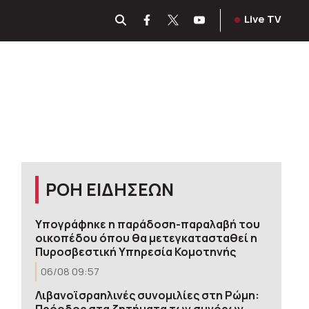
Live TV
ΡΟΗ ΕΙΔΗΣΕΩΝ
Υπογράφηκε η παράδοση-παραλαβή του
οικοπέδου όπου θα μετεγκατασταθεί η
Πυροσβεστική Υπηρεσία Κομοτηνής
06/08 09:57
Λιβανοϊσραηλινές συνομιλίες στη Ρώμη:
Πρόοδος στα ζητήματα των συνόρων