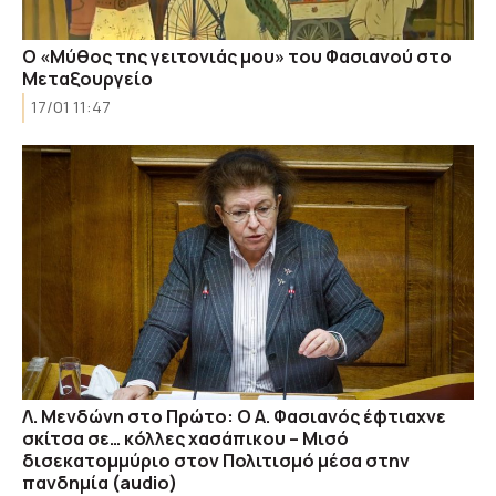
Ο «Μύθος της γειτονιάς μου» του Φασιανού στο
Μεταξουργείο
17/01 11:47
Λ. Μενδώνη στο Πρώτο: Ο Α. Φασιανός έφτιαχνε
σκίτσα σε… κόλλες χασάπικου – Μισό
δισεκατομμύριο στον Πολιτισμό μέσα στην
πανδημία (audio)