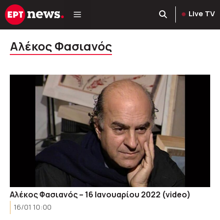
Μετάβαση
Live TV
σε
περιεχόμενο
Αλέκος Φασιανός
Αλέκος Φασιανός – 16 Ιανουαρίου 2022 (video)
16/01 10:00