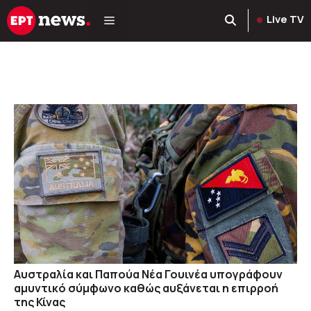
Μετάβαση
Live TV
σε
περιεχόμενο
Αυστραλία και Παπούα Νέα Γουινέα υπογράφουν
αμυντικό σύμφωνο καθώς αυξάνεται η επιρροή
της Κίνας