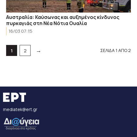
Αυστραλία: Καύσωνας και αυξημένος κίνδυνος
πυρκαγιάς στη Νέα Νότια Ουαλία
16/03 07:15
→
ΣΕΛΙΔΑ 1 ΑΠΟ 2
Σελίδα
Σελίδα
1
2
mediatek@ert.gr