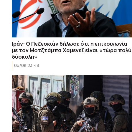
Ιράν: Ο Πεζεσκιάν δήλωσε ότι η επικοινωνία
με τον Μοτζτάμπα Χαμενεΐ είναι «τώρα πολύ
δύσκολη»
05/08 23:48