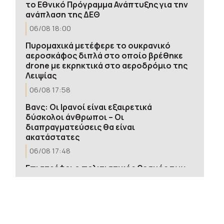
το Εθνικό Πρόγραμμα Ανάπτυξης για την
ανάπλαση της ΔΕΘ
06/08 18:00
Πυρομαχικά μετέφερε το ουκρανικό
αεροσκάφος διπλά στο οποίο βρέθηκε
drone με εκρηκτικά στο αεροδρόμιο της
Λειψίας
06/08 17:58
Βανς: Οι Ιρανοί είναι εξαιρετικά
δύσκολοι άνθρωποι – Οι
διαπραγματεύσεις θα είναι
ακατάστατες
06/08 17:48
Επιστρέφει ο πολιτιστικός θεσμός των
«Ηπειρωτικών» – Πρεμιέρα στις 22
Αυγούστου
06/08 17:39
Γιώργος Στρατούρης: Ο Έλληνας